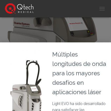
C
A
M
B
I
A
R
M
O
Múltiples
D
O
longitudes de onda
D
E
para los mayores
N
A
desafíos en
V
E
aplicaciones láser
G
A
C
Light EVO ha sido desarrollado
I
para satisfacer las