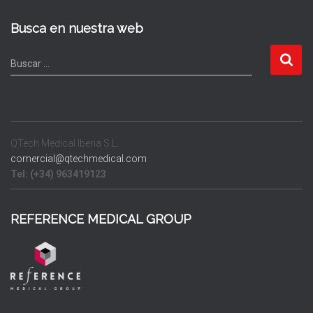
Busca en nuestra web
B
Buscar …
u
s
c
a
r
QTech Medical Iberia S.L.
:
comercial@qtechmedical.com
Tel: (+34) 963419123
REFERENCE MEDICAL GROUP