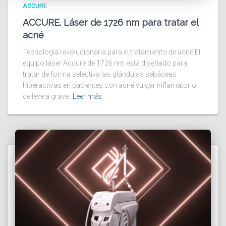
ACCURE
ACCURE. Láser de 1726 nm para tratar el
acné
Tecnología revolucionaria para el tratamiento de acné El
equipo láser Accure de 1726 nm está diseñado para
tratar de forma selectiva las glándulas sebáceas
hiperactivas en pacientes con acné vulgar inflamatorio
de leve a grave.
Leer más