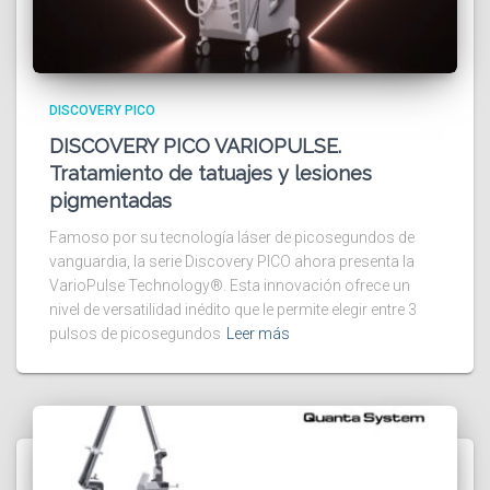
DISCOVERY PICO
DISCOVERY PICO VARIOPULSE.
Tratamiento de tatuajes y lesiones
pigmentadas
Famoso por su tecnología láser de picosegundos de
vanguardia, la serie Discovery PICO ahora presenta la
VarioPulse Technology®. Esta innovación ofrece un
nivel de versatilidad inédito que le permite elegir entre 3
pulsos de picosegundos
Leer más