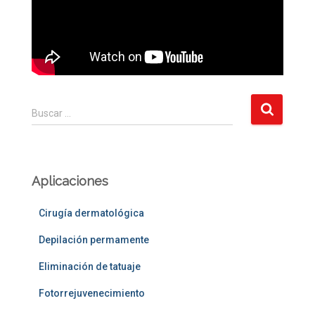
B
Buscar …
u
s
c
a
Aplicaciones
r
:
Cirugía dermatológica
Depilación permamente
Eliminación de tatuaje
Fotorrejuvenecimiento